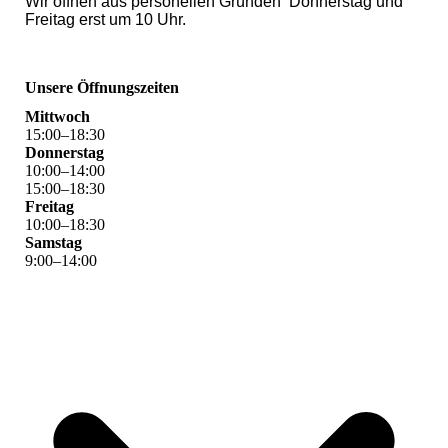
Wir öffnen aus personellen Gründen Donnerstag und
Freitag erst um 10 Uhr.
Unsere Öffnungszeiten
Mittwoch
15
:
00
–
18
:
30
Donnerstag
10
:
00
–
14
:
00
15
:
00
–
18
:
30
Freitag
10
:
00
–
18
:
30
Samstag
9
:
00
–
14
:
00