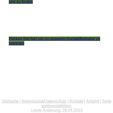
uns zu finden
Klicken Sie hier um zu unserem Kon­takt­for­mu­lar zu
kommen
Startseite
|
Impressum&Datenschutz
|
Kontakt
|
Anfahrt
|
Seite
weiterempfehlen
Letzte Änderung: 26.04.2023